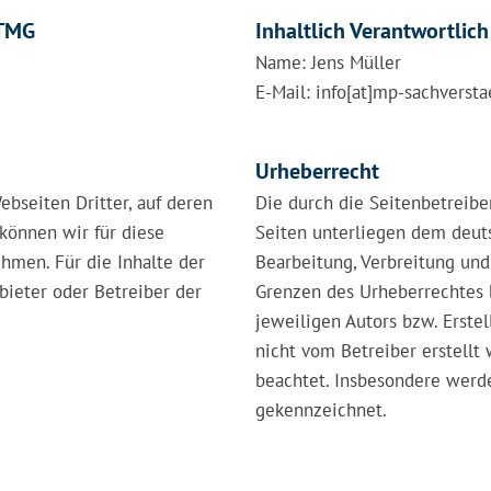
 TMG
Inhaltlich Verantwortlic
Name: Jens Müller
E-Mail: info[at]mp-sachverst
Urheberrecht
bseiten Dritter, auf deren
Die durch die Seitenbetreibe
können wir für diese
Seiten unterliegen dem deuts
men. Für die Inhalte der
Bearbeitung, Verbreitung und
nbieter oder Betreiber der
Grenzen des Urheberrechtes b
jeweiligen Autors bzw. Erstel
nicht vom Betreiber erstellt
beachtet. Insbesondere werde
gekennzeichnet.