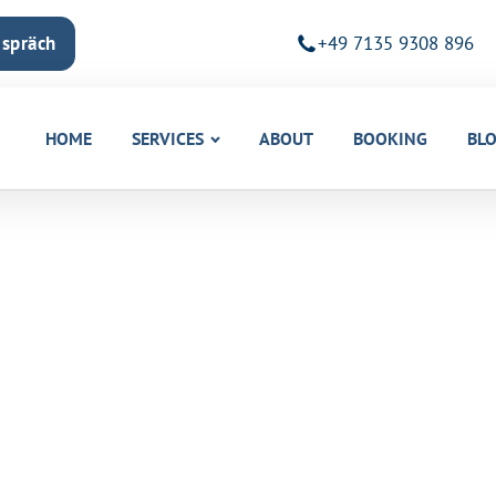
espräch
+49 7135 9308 896
HOME
SERVICES
ABOUT
BOOKING
BL