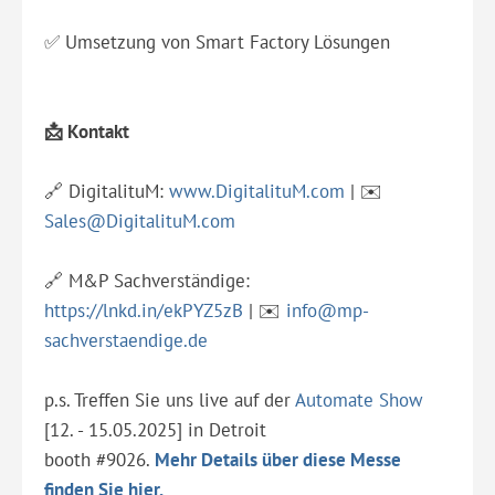
✅ Umsetzung von Smart Factory Lösungen
📩 Kontakt
🔗 DigitalituM:
www.DigitalituM.com
| ✉️
Sales@DigitalituM.com
🔗 M&P Sachverständige:
https://lnkd.in/ekPYZ5zB
| ✉️
info@mp-
sachverstaendige.de
p.s. Treffen Sie uns live auf der
Automate Show
[12. - 15.05.2025] in Detroit
booth #9026.
Mehr Details über diese Messe
finden Sie hier.