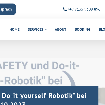
espräch
+49 7135 9308 896
HOME
SERVICES
ABOUT
BOOKING
BL
Do-it-yourself-Robotik" bei
10.2023